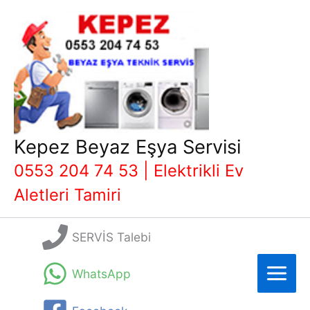
İçeriğe
atla
Kepez Beyaz Eşya Servisi
0553 204 74 53 | Elektrikli Ev
Aletleri Tamiri
SERVİS Talebi
WhatsApp