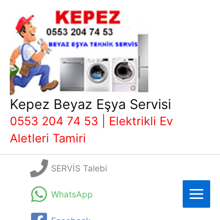
İçeriğe
atla
Kepez Beyaz Eşya Servisi
0553 204 74 53 | Elektrikli Ev
Aletleri Tamiri
SERVİS Talebi
WhatsApp